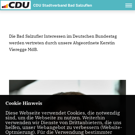
CDU Stadtverband Bad Salzuflen
Die Bad Salzufler Interessen im Deutschen Bundestag
werden vertreten durch unsere Abgeordnete Kerstin
Vieregge MdB.
Cookie Hinweis
Diese Webseite verwendet Cookies, die notwendig
sind, um die Webseite zu nutzen. Weiterhin
verwenden wir Dienste von Drittanbietern, die uns
helfen, unser Webangebot zu verbessern (Website-
Optmierung). Für die Verwendung bestimmter